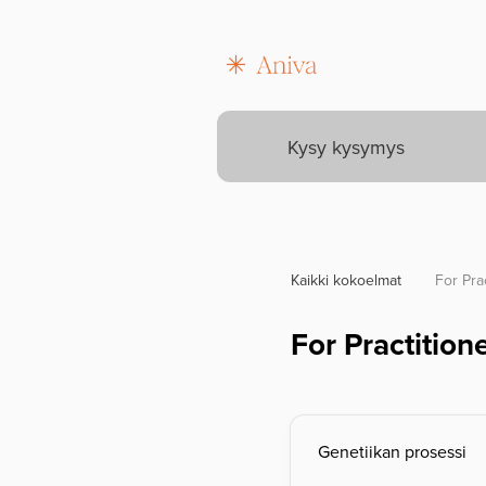
Kaikki kokoelmat
For Pra
For Practition
Genetiikan prosessi