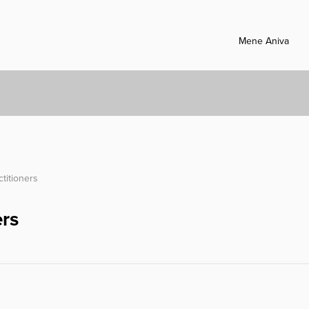
Mene Aniva
ctitioners
ers